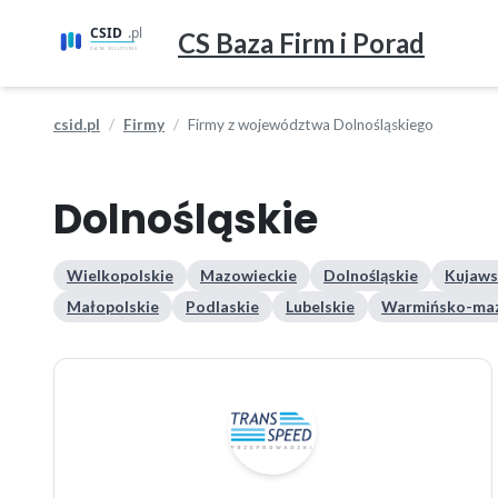
CS Baza Firm i Porad
csid.pl
Firmy
Firmy z województwa Dolnośląskiego
Dolnośląskie
Wielkopolskie
Mazowieckie
Dolnośląskie
Kujaws
Małopolskie
Podlaskie
Lubelskie
Warmińsko-maz