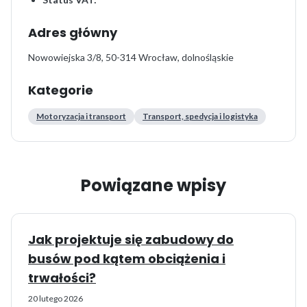
Adres główny
Nowowiejska 3/8, 50-314 Wrocław, dolnośląskie
Kategorie
Motoryzacja i transport
Transport, spedycja i logistyka
Powiązane wpisy
Jak projektuje się zabudowy do
busów pod kątem obciążenia i
trwałości?
20 lutego 2026