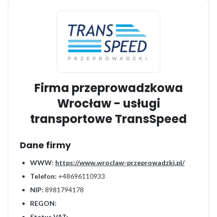
Firma przeprowadzkowa
Wrocław - usługi
transportowe TransSpeed
Dane firmy
WWW:
https://www.wroclaw-przeprowadzki.pl/
Telefon:
+48696110933
NIP:
8981794178
REGON:
Status VAT: