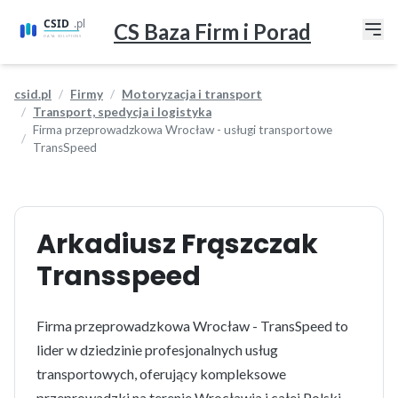
CS Baza Firm i Porad
csid.pl
Firmy
Motoryzacja i transport
Transport, spedycja i logistyka
Firma przeprowadzkowa Wrocław - usługi transportowe
TransSpeed
Arkadiusz Frąszczak
Transspeed
Firma przeprowadzkowa Wrocław - TransSpeed to
lider w dziedzinie profesjonalnych usług
transportowych, oferujący kompleksowe
przeprowadzki na terenie Wrocławia i całej Polski.