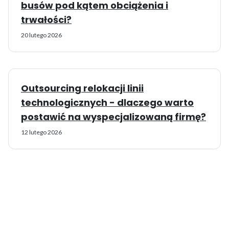
busów pod kątem obciążenia i
trwałości?
20 lutego 2026
Outsourcing relokacji linii
technologicznych - dlaczego warto
postawić na wyspecjalizowaną firmę?
12 lutego 2026