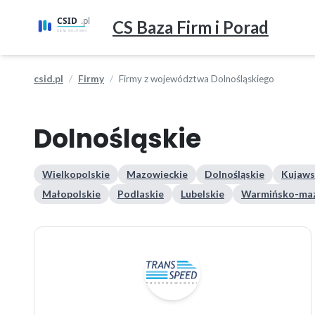
CS Baza Firm i Porad
csid.pl
Firmy
Firmy z województwa Dolnośląskiego
Dolnośląskie
Wielkopolskie
Mazowieckie
Dolnośląskie
Kujaws
Małopolskie
Podlaskie
Lubelskie
Warmińsko-maz