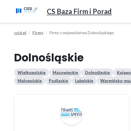
CS Baza Firm i Porad
csid.pl
Firmy
Firmy z województwa Dolnośląskiego
Dolnośląskie
Wielkopolskie
Mazowieckie
Dolnośląskie
Kujaws
Małopolskie
Podlaskie
Lubelskie
Warmińsko-maz