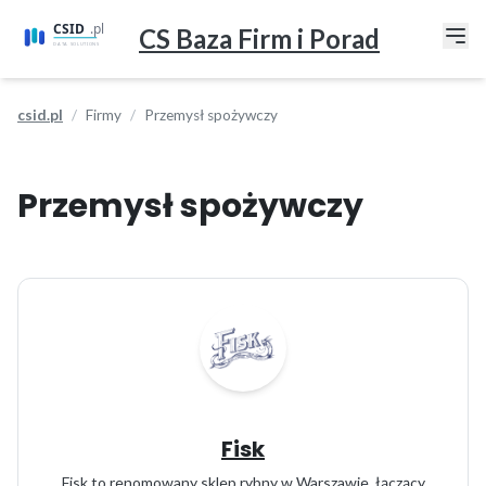
CS Baza Firm i Porad
csid.pl
Firmy
Przemysł spożywczy
Przemysł spożywczy
Fisk
Fisk to renomowany sklep rybny w Warszawie, łączący