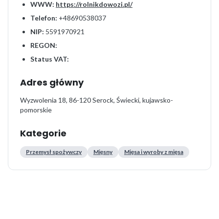
WWW:
https://rolnikdowozi.pl/
Telefon:
+48690538037
NIP:
5591970921
REGON:
Status VAT:
Adres główny
Wyzwolenia 18, 86-120 Serock, Świecki, kujawsko-
pomorskie
Kategorie
Przemysł spożywczy
Mięsny
Mięsa i wyroby z mięsa