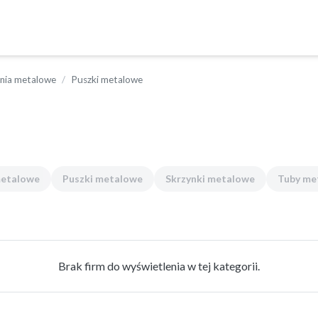
ia metalowe
Puszki metalowe
metalowe
Puszki metalowe
Skrzynki metalowe
Tuby me
Brak firm do wyświetlenia w tej kategorii.