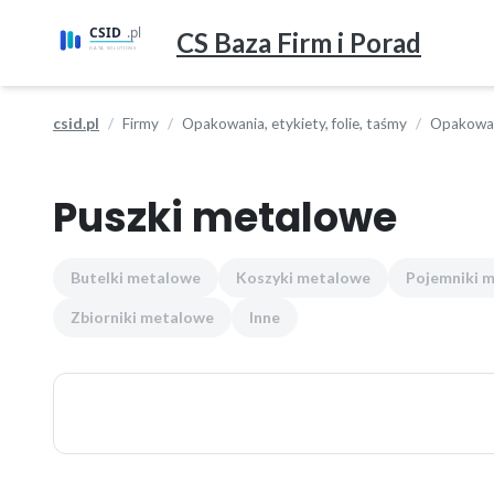
CS Baza Firm i Porad
csid.pl
Firmy
Opakowania, etykiety, folie, taśmy
Opakowan
Puszki metalowe
Butelki metalowe
Koszyki metalowe
Pojemniki 
Zbiorniki metalowe
Inne