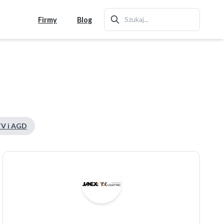
Firmy
Blog
V i AGD