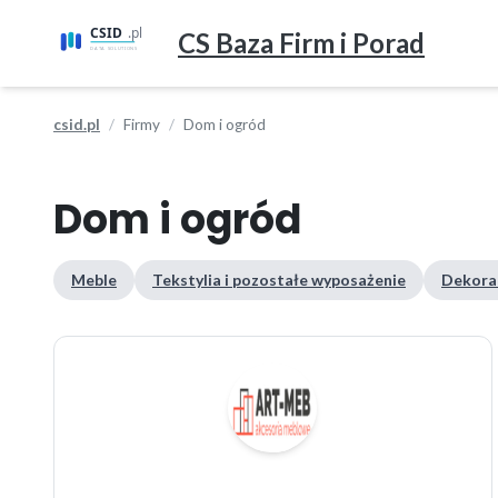
CS Baza Firm i Porad
csid.pl
Firmy
Dom i ogród
Dom i ogród
Meble
Tekstylia i pozostałe wyposażenie
Dekorac