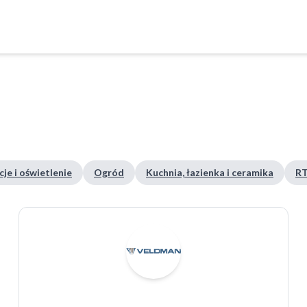
je i oświetlenie
Ogród
Kuchnia, łazienka i ceramika
RT