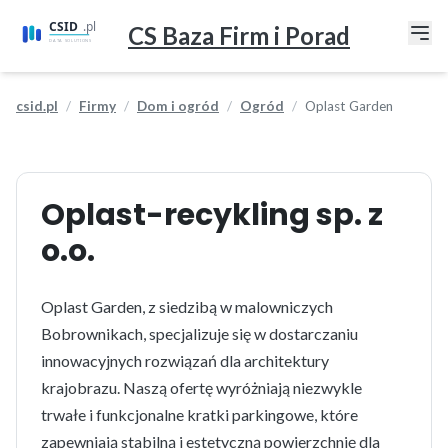
CS Baza Firm i Porad
csid.pl
Firmy
Dom i ogród
Ogród
Oplast Garden
Oplast-recykling sp. z
o.o.
Oplast Garden, z siedzibą w malowniczych
Bobrownikach, specjalizuje się w dostarczaniu
innowacyjnych rozwiązań dla architektury
krajobrazu. Naszą ofertę wyróżniają niezwykle
trwałe i funkcjonalne kratki parkingowe, które
zapewniają stabilną i estetyczną powierzchnię dla