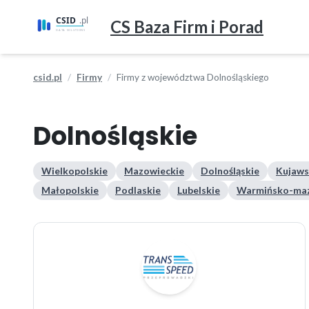
CS Baza Firm i Porad
csid.pl
Firmy
Firmy z województwa Dolnośląskiego
Dolnośląskie
Wielkopolskie
Mazowieckie
Dolnośląskie
Kujaws
Małopolskie
Podlaskie
Lubelskie
Warmińsko-maz