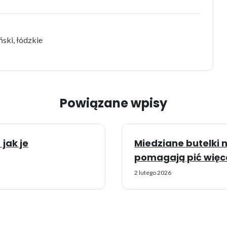
ki, łódzkie
Powiązane wpisy
jak je
Miedziane butelki 
pomagają pić więcej
2 lutego 2026