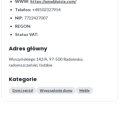
WWW:
https://umeblujsie.com/
Telefon:
+48502327954
NIP:
7722427007
REGON:
Status VAT:
Adres główny
Wyszyńskiego 142/A, 97-500 Radomsko,
radomszczański, łódzkie
Kategorie
Dom i ogród
Wyposażenie domu
Meble