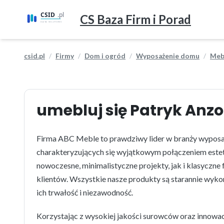
CS Baza Firm i Porad
csid.pl
Firmy
Dom i ogród
Wyposażenie domu
Meb
umebluj się Patryk Anz
Firma ABC Meble to prawdziwy lider w branży wyposaż
charakteryzujących się wyjątkowym połączeniem estet
nowoczesne, minimalistyczne projekty, jak i klasyczn
klientów. Wszystkie nasze produkty są starannie wykon
ich trwałość i niezawodność.
Korzystając z wysokiej jakości surowców oraz innowa