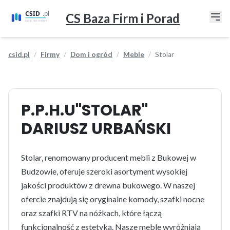
CS Baza Firm i Porad
csid.pl
Firmy
Dom i ogród
Meble
Stolar
P.P.H.U"STOLAR"
DARIUSZ URBAŃSKI
Stolar, renomowany producent mebli z Bukowej w
Budzowie, oferuje szeroki asortyment wysokiej
jakości produktów z drewna bukowego. W naszej
ofercie znajdują się oryginalne komody, szafki nocne
oraz szafki RTV na nóżkach, które łączą
funkcjonalność z estetyką. Nasze meble wyróżniają