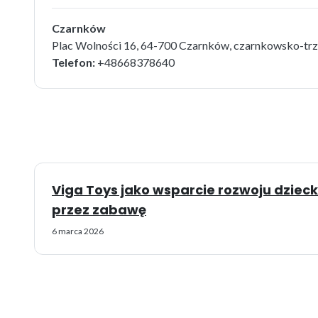
Czarnków
Plac Wolności 16, 64-700 Czarnków, czarnkowsko-trzc
Telefon:
+48668378640
Viga Toys jako wsparcie rozwoju dziec
przez zabawę
6 marca 2026