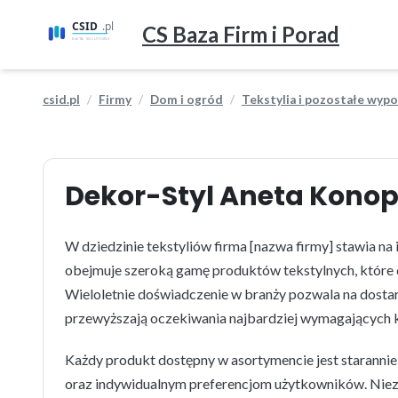
CS Baza Firm i Porad
csid.pl
Firmy
Dom i ogród
Tekstylia i pozostałe wyp
Dekor-Styl Aneta Kono
W dziedzinie tekstyliów firma [nazwa firmy] stawia na
obejmuje szeroką gamę produktów tekstylnych, które c
Wieloletnie doświadczenie w branży pozwala na dostarcz
przewyższają oczekiwania najbardziej wymagających k
Każdy produkt dostępny w asortymencie jest starann
oraz indywidualnym preferencjom użytkowników. Niezal