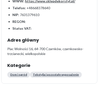
WWW:
https://www.sklepdekorstyl.pl/
Telefon:
+48668378640
NIP:
7631379610
REGON:
Status VAT:
Adres główny
Plac Wolności 16, 64-700 Czarnków, czarnkowsko-
trzcianecki, wielkopolskie
Kategorie
Dom i ogród
Tekstylia i pozostałe wyposażenie