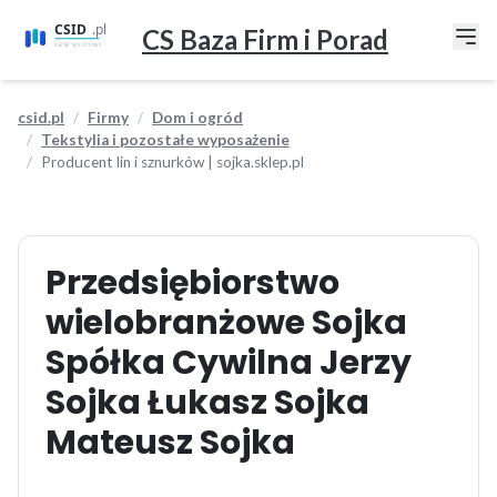
CS Baza Firm i Porad
csid.pl
Firmy
Dom i ogród
Tekstylia i pozostałe wyposażenie
Producent lin i sznurków | sojka.sklep.pl
Przedsiębiorstwo
wielobranżowe Sojka
Spółka Cywilna Jerzy
Sojka Łukasz Sojka
Mateusz Sojka