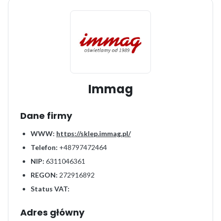
Immag
Dane firmy
WWW:
https://sklep.immag.pl/
Telefon:
+48797472464
NIP:
6311046361
REGON:
272916892
Status VAT:
Adres główny