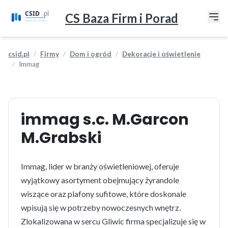
CS Baza Firm i Porad
csid.pl
Firmy
Dom i ogród
Dekoracje i oświetlenie
Immag
immag s.c. M.Garcon
M.Grabski
Immag, lider w branży oświetleniowej, oferuje
wyjątkowy asortyment obejmujący żyrandole
wiszące oraz plafony sufitowe, które doskonale
wpisują się w potrzeby nowoczesnych wnętrz.
Zlokalizowana w sercu Gliwic firma specjalizuje się w