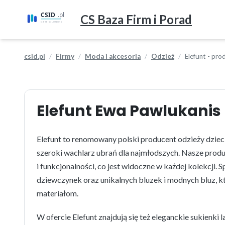
CS Baza Firm i Porad
csid.pl
Firmy
Moda i akcesoria
Odzież
Elefunt - pro
Elefunt Ewa Pawlukanis
Elefunt to renomowany polski producent odzieży dzieci
szeroki wachlarz ubrań dla najmłodszych. Nasze prod
i funkcjonalności, co jest widoczne w każdej kolekcji. 
dziewczynek oraz unikalnych bluzek i modnych bluz, k
materiałom.
W ofercie Elefunt znajdują się też eleganckie sukienki