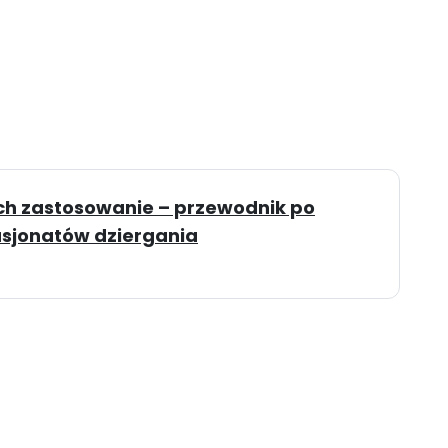
ich zastosowanie – przewodnik po
asjonatów dziergania