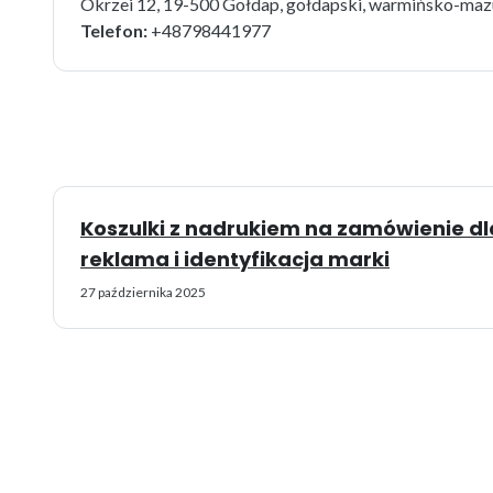
Okrzei 12, 19-500 Gołdap, gołdapski, warmińsko-maz
Telefon:
+48798441977
Koszulki z nadrukiem na zamówienie dl
reklama i identyfikacja marki
27 października 2025