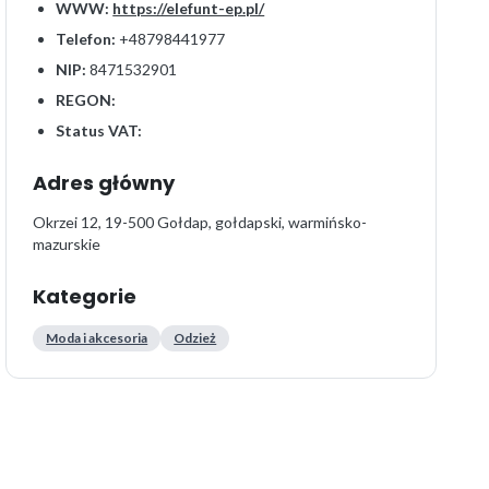
WWW:
https://elefunt-ep.pl/
Telefon:
+48798441977
NIP:
8471532901
REGON:
Status VAT:
Adres główny
Okrzei 12, 19-500 Gołdap, gołdapski, warmińsko-
mazurskie
Kategorie
Moda i akcesoria
Odzież