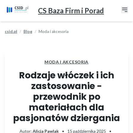
CS Baza Firm i Porad
csid.pl
Blog
Moda i akcesoria
MODA I AKCESORIA
Rodzaje włóczek i ich
zastosowanie -
przewodnik po
materiałach dla
pasjonatów dziergania
Autor:
Alicja Pawlak
•
15 października 2025
•