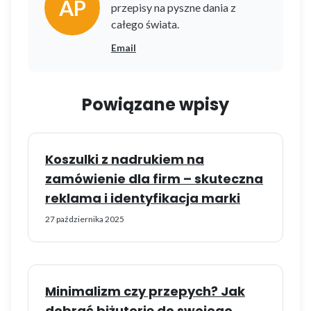
AP
przepisy na pyszne dania z
całego świata.
Email
Powiązane wpisy
Koszulki z nadrukiem na
zamówienie dla firm – skuteczna
reklama i identyfikacja marki
27 października 2025
Minimalizm czy przepych? Jak
dobrać biżuterię do swojego