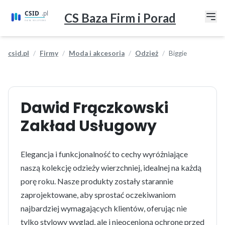
CS Baza Firm i Porad
csid.pl
Firmy
Moda i akcesoria
Odzież
Biggie
Dawid Frączkowski
Zakład Usługowy
Elegancja i funkcjonalność to cechy wyróżniające
naszą kolekcję odzieży wierzchniej, idealnej na każdą
porę roku. Nasze produkty zostały starannie
zaprojektowane, aby sprostać oczekiwaniom
najbardziej wymagających klientów, oferując nie
tylko stylowy wygląd, ale i nieocenioną ochronę przed