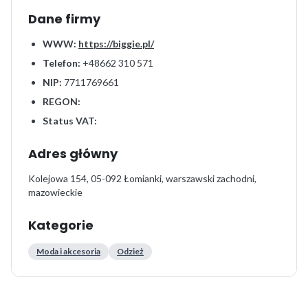
Dane firmy
WWW:
https://biggie.pl/
Telefon:
+48662 310 571
NIP:
7711769661
REGON:
Status VAT:
Adres główny
Kolejowa 154, 05-092 Łomianki, warszawski zachodni,
mazowieckie
Kategorie
Moda i akcesoria
Odzież