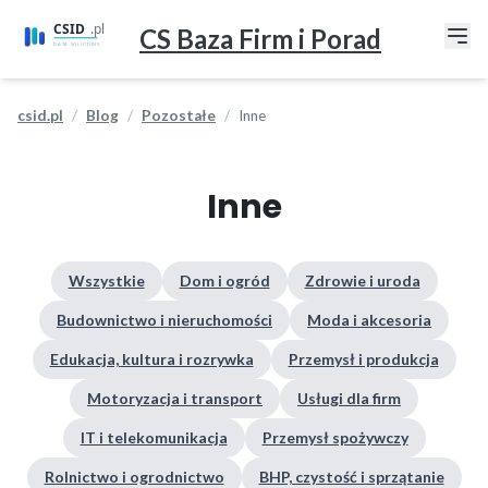
CS Baza Firm i Porad
csid.pl
Blog
Pozostałe
Inne
Inne
Wszystkie
Dom i ogród
Zdrowie i uroda
Budownictwo i nieruchomości
Moda i akcesoria
Edukacja, kultura i rozrywka
Przemysł i produkcja
Motoryzacja i transport
Usługi dla firm
IT i telekomunikacja
Przemysł spożywczy
Rolnictwo i ogrodnictwo
BHP, czystość i sprzątanie