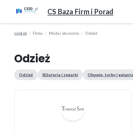
CS Baza Firm i Porad
csid.pl
Firmy
Moda i akcesoria
Odzież
Odzież
Odzież
Biżuteria i zegarki
Obuwie, torby i galant