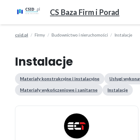
CS Baza Firm i Porad
csid.pl
Firmy
Budownictwo i nieruchomości
Instalacje
Instalacje
Materiały konstrukcyjne i instalacyjne
Usługi wykona
Materiały wykończeniowe i sanitarne
Instalacje