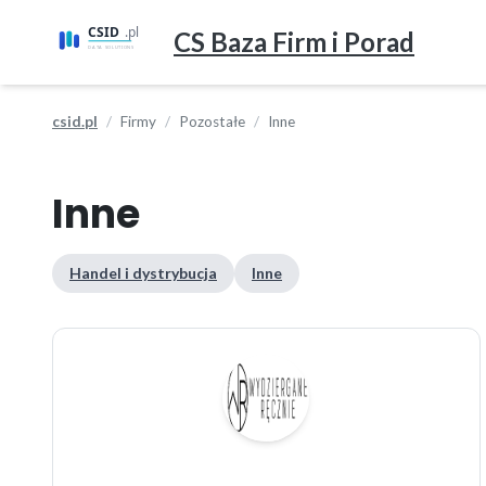
CS Baza Firm i Porad
csid.pl
Firmy
Pozostałe
Inne
Inne
Handel i dystrybucja
Inne