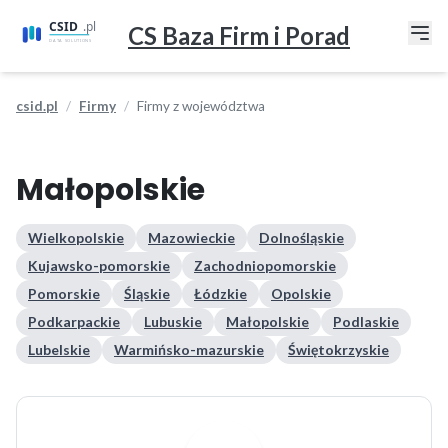
CS Baza Firm i Porad
csid.pl
Firmy
Firmy z województwa
Małopolskie
Wielkopolskie
Mazowieckie
Dolnośląskie
Kujawsko-pomorskie
Zachodniopomorskie
Pomorskie
Śląskie
Łódzkie
Opolskie
Podkarpackie
Lubuskie
Małopolskie
Podlaskie
Lubelskie
Warmińsko-mazurskie
Świętokrzyskie