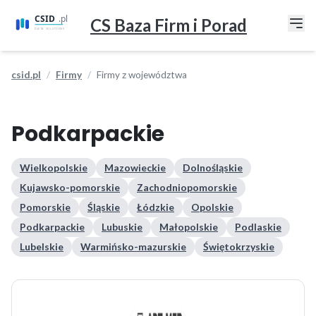
CS Baza Firm i Porad
csid.pl
Firmy
Firmy z województwa
Podkarpackie
Wielkopolskie
Mazowieckie
Dolnośląskie
Kujawsko-pomorskie
Zachodniopomorskie
Pomorskie
Śląskie
Łódzkie
Opolskie
Podkarpackie
Lubuskie
Małopolskie
Podlaskie
Lubelskie
Warmińsko-mazurskie
Świętokrzyskie