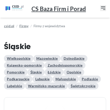
CS Baza Firm i Porad
csid.pl
Firmy
Firmy z województwa
Śląskie
Wielkopolskie
Mazowieckie
Dolnośląskie
Kujawsko-pomorskie
Zachodniopomorskie
Pomorskie
Śląskie
Łódzkie
Opolskie
Podkarpackie
Lubuskie
Małopolskie
Podlaskie
Lubelskie
Warmińsko-mazurskie
Świętokrzyskie