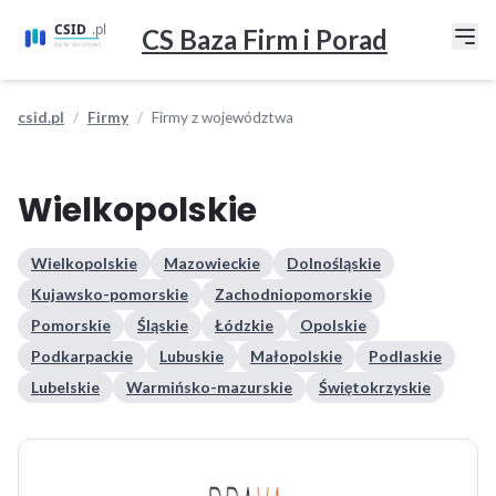
CS Baza Firm i Porad
csid.pl
Firmy
Firmy z województwa
Wielkopolskie
Wielkopolskie
Mazowieckie
Dolnośląskie
Kujawsko-pomorskie
Zachodniopomorskie
Pomorskie
Śląskie
Łódzkie
Opolskie
Podkarpackie
Lubuskie
Małopolskie
Podlaskie
Lubelskie
Warmińsko-mazurskie
Świętokrzyskie