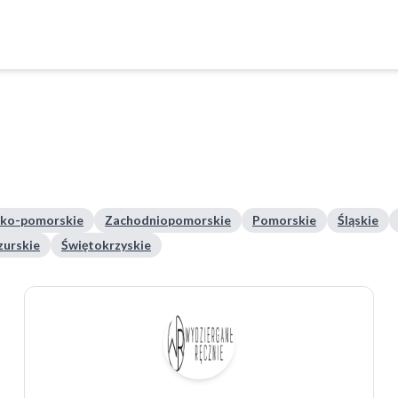
ko-pomorskie
Zachodniopomorskie
Pomorskie
Śląskie
urskie
Świętokrzyskie