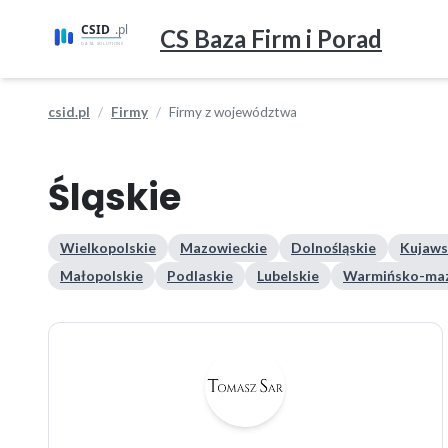
CS Baza Firm i Porad
csid.pl
Firmy
Firmy z województwa
Śląskie
Wielkopolskie
Mazowieckie
Dolnośląskie
Kujaws
Małopolskie
Podlaskie
Lubelskie
Warmińsko-maz