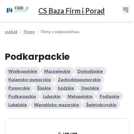
CS Baza Firm i Porad
csid.pl
Firmy
Firmy z województwa
Podkarpackie
Wielkopolskie
Mazowieckie
Dolnośląskie
Kujawsko-pomorskie
Zachodniopomorskie
Pomorskie
Śląskie
Łódzkie
Opolskie
Podkarpackie
Lubuskie
Małopolskie
Podlaskie
Lubelskie
Warmińsko-mazurskie
Świętokrzyskie