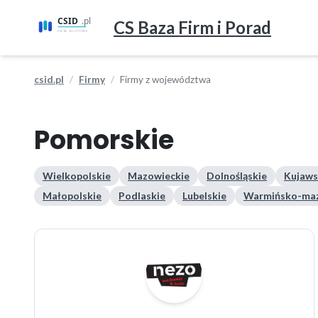
CS Baza Firm i Porad
csid.pl
Firmy
Firmy z województwa
Pomorskie
Wielkopolskie
Mazowieckie
Dolnośląskie
Kujaws
Małopolskie
Podlaskie
Lubelskie
Warmińsko-maz