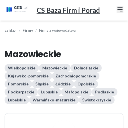
CS Baza Firm i Porad
csid.pl
Firmy
Firmy z województwa
Mazowieckie
Wielkopolskie
Mazowieckie
Dolnośląskie
Kujawsko-pomorskie
Zachodniopomorskie
Pomorskie
Śląskie
Łódzkie
Opolskie
Podkarpackie
Lubuskie
Małopolskie
Podlaskie
Lubelskie
Warmińsko-mazurskie
Świętokrzyskie