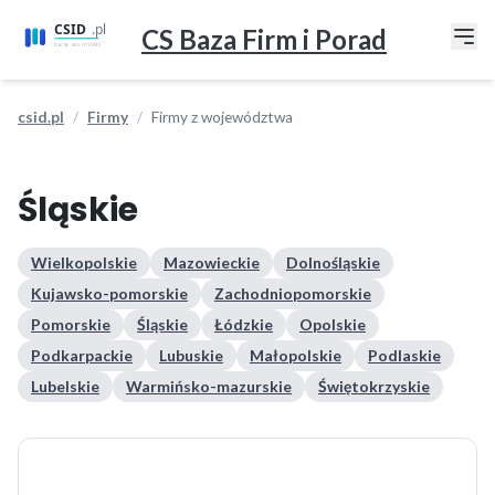
CS Baza Firm i Porad
csid.pl
Firmy
Firmy z województwa
Śląskie
Wielkopolskie
Mazowieckie
Dolnośląskie
Kujawsko-pomorskie
Zachodniopomorskie
Pomorskie
Śląskie
Łódzkie
Opolskie
Podkarpackie
Lubuskie
Małopolskie
Podlaskie
Lubelskie
Warmińsko-mazurskie
Świętokrzyskie