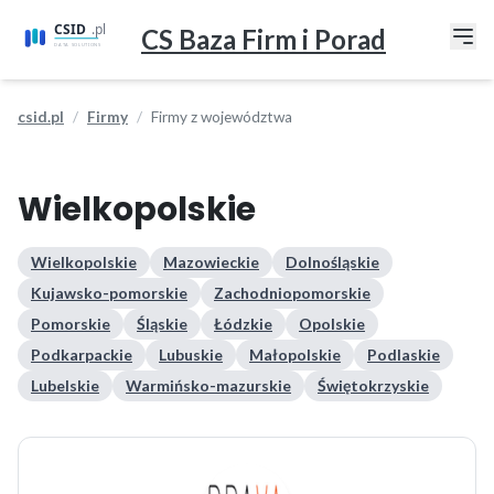
CS Baza Firm i Porad
csid.pl
Firmy
Firmy z województwa
Wielkopolskie
Wielkopolskie
Mazowieckie
Dolnośląskie
Kujawsko-pomorskie
Zachodniopomorskie
Pomorskie
Śląskie
Łódzkie
Opolskie
Podkarpackie
Lubuskie
Małopolskie
Podlaskie
Lubelskie
Warmińsko-mazurskie
Świętokrzyskie