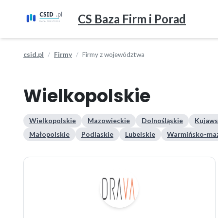
CS Baza Firm i Porad
csid.pl
Firmy
Firmy z województwa
Wielkopolskie
Wielkopolskie
Mazowieckie
Dolnośląskie
Kujaws
Małopolskie
Podlaskie
Lubelskie
Warmińsko-maz