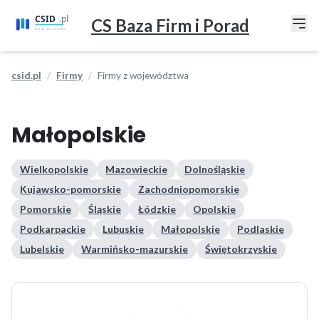
CS Baza Firm i Porad
csid.pl
Firmy
Firmy z województwa
Małopolskie
Wielkopolskie
Mazowieckie
Dolnośląskie
Kujawsko-pomorskie
Zachodniopomorskie
Pomorskie
Śląskie
Łódzkie
Opolskie
Podkarpackie
Lubuskie
Małopolskie
Podlaskie
Lubelskie
Warmińsko-mazurskie
Świętokrzyskie