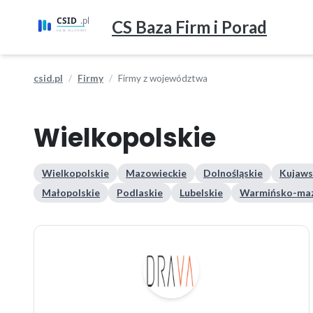
CS Baza Firm i Porad
csid.pl
Firmy
Firmy z województwa
Wielkopolskie
Wielkopolskie
Mazowieckie
Dolnośląskie
Kujaws
Małopolskie
Podlaskie
Lubelskie
Warmińsko-maz