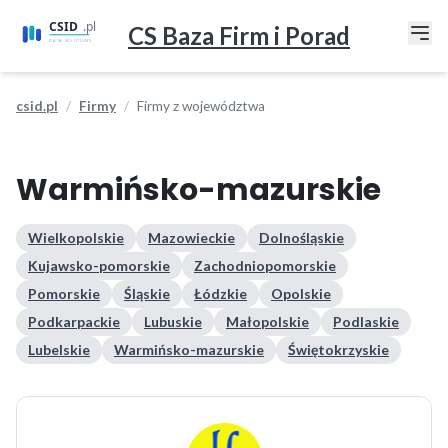
CS Baza Firm i Porad
csid.pl
Firmy
Firmy z województwa
Warmińsko-mazurskie
Wielkopolskie
Mazowieckie
Dolnośląskie
Kujawsko-pomorskie
Zachodniopomorskie
Pomorskie
Śląskie
Łódzkie
Opolskie
Podkarpackie
Lubuskie
Małopolskie
Podlaskie
Lubelskie
Warmińsko-mazurskie
Świętokrzyskie