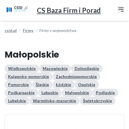
CS Baza Firm i Porad
csid.pl
Firmy
Firmy z województwa
Małopolskie
Wielkopolskie
Mazowieckie
Dolnośląskie
Kujawsko-pomorskie
Zachodniopomorskie
Pomorskie
Śląskie
Łódzkie
Opolskie
Podkarpackie
Lubuskie
Małopolskie
Podlaskie
Lubelskie
Warmińsko-mazurskie
Świętokrzyskie