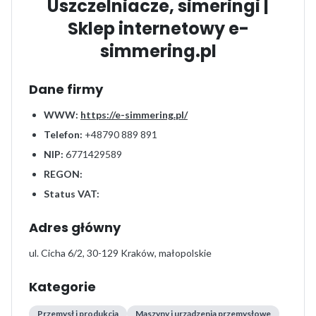
Uszczelniacze, simeringi |
Sklep internetowy e-
simmering.pl
Dane firmy
WWW:
https://e-simmering.pl/
Telefon:
+48790 889 891
NIP:
6771429589
REGON:
Status VAT:
Adres główny
ul. Cicha 6/2, 30-129 Kraków, małopolskie
Kategorie
Przemysł i produkcja
Maszyny i urządzenia przemysłowe