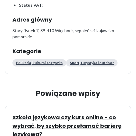
Status VAT:
Adres główny
Stary Rynek 7, 89-410 Więcbork, sępoleński, kujawsko-
pomorskie
Kategorie
Edukacja, kultura i rozrywka
Sport, turystyka i outdoor
Powiązane wpisy
Szkoła językowa czy kurs online - co
wybrać, by szybko przełamać barierę
językową?