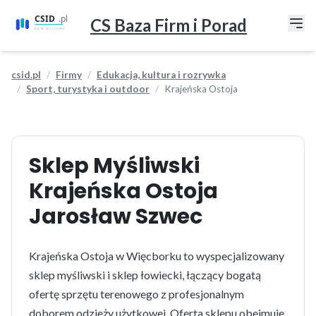
CS Baza Firm i Porad
csid.pl
Firmy
Edukacja, kultura i rozrywka
Sport, turystyka i outdoor
Krajeńska Ostoja
Sklep Myśliwski
Krajeńska Ostoja
Jarosław Szwec
Krajeńska Ostoja w Więcborku to wyspecjalizowany
sklep myśliwski i sklep łowiecki, łączący bogatą
ofertę sprzętu terenowego z profesjonalnym
doborem odzieży użytkowej. Oferta sklepu obejmuje