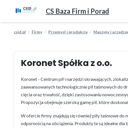
CS Baza Firm i Porad
csid.pl
Firmy
Przemysł i produkcja
Maszyny i urządz
Koronet Spółka z o.o.
Koronet - Centrum pił i narzędzi skrawających, zlokali
zaawansowanych technologicznie pił taśmowych do dr
cięcia oraz trwałość, dzięki zastosowaniu nowoczesnyc
Propozycja obejmuje szeroką gamę pił, które doskonal
W ofercie firmy znajdują się również piły taśmowe do 
odpornością na obciążenia. Produkty te są idealne dla 