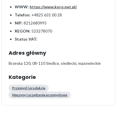
WWW:
https://www.koro.net.pl/
Telefon:
+4825 631 00 28
NIP:
8212680995
REGON:
523278070
Status VAT:
Adres główny
Brzeska 120, 08-110 Siedlce, siedlecki, mazowieckie
Kategorie
Przemysł i produkcja
Maszyny i urządzenia przemysłowe