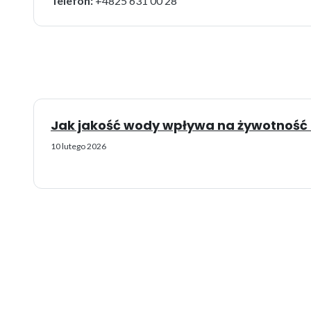
Telefon:
+4825 631 00 28
Jak jakość wody wpływa na żywotność b
10 lutego 2026