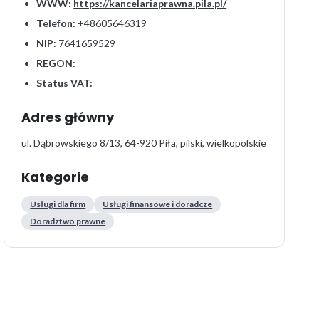
WWW:
https://kancelariaprawna.pila.pl/
Telefon:
+48605646319
NIP:
7641659529
REGON:
Status VAT:
Adres główny
ul. Dąbrowskiego 8/13, 64-920 Piła, pilski, wielkopolskie
Kategorie
Usługi dla firm
Usługi finansowe i doradcze
Doradztwo prawne