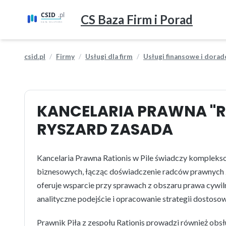
CS Baza Firm i Porad
csid.pl
Firmy
Usługi dla firm
Usługi finansowe i dorad
KANCELARIA PRAWNA "R
RYSZARD ZASADA
Kancelaria Prawna Rationis w Pile świadczy kompleks
biznesowych, łącząc doświadczenie radców prawnych z
oferuje wsparcie przy sprawach z obszaru prawa cywi
analityczne podejście i opracowanie strategii dostosow
Prawnik Piła z zespołu Rationis prowadzi również obs