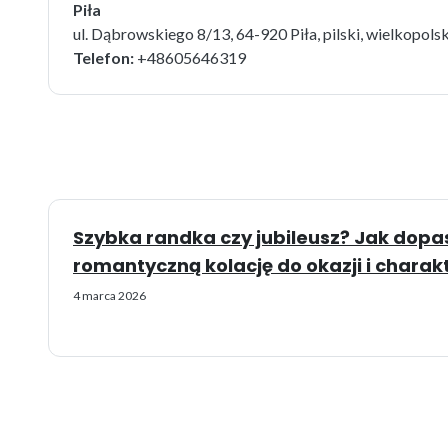
Piła
ul. Dąbrowskiego 8/13, 64-920 Piła, pilski, wielkopols
Telefon:
+48605646319
Szybka randka czy jubileusz? Jak dop
romantyczną kolację do okazji i charakt
4 marca 2026