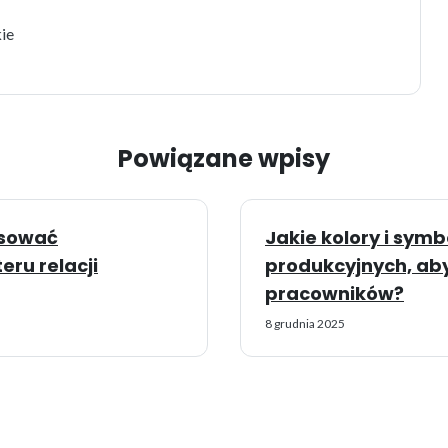
kie
Powiązane wpisy
asować
Jakie kolory i sym
eru relacji
produkcyjnych, ab
pracowników?
8 grudnia 2025