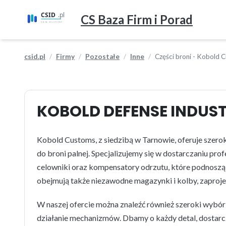
CS Baza Firm i Porad
csid.pl
Firmy
Pozostałe
Inne
Części broni - Kobold 
KOBOLD DEFENSE INDUST
Kobold Customs, z siedzibą w Tarnowie, oferuje szerok
do broni palnej. Specjalizujemy się w dostarczaniu pr
celowniki oraz kompensatory odrzutu, które podnoszą 
obejmują także niezawodne magazynki i kolby, zaproj
W naszej ofercie można znaleźć również szeroki wybór 
działanie mechanizmów. Dbamy o każdy detal, dostarcza