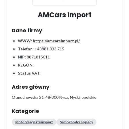
AMCars Import
Dane firmy
WWW:
https://amcarsimport.pl/
Telefon:
+48881 033 715
NIP:
8871815011
REGON:
Status VAT:
Adres główny
Otmuchowska 21, 48-300 Nysa, Nyski, opolskie
Kategorie
Motoryzacja i transport
Samochody i pojazdy