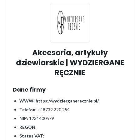
Akcesoria, artykuły
dziewiarskie | WYDZIERGANE
RĘCZNIE
Dane firmy
WWW:
https://wydzierganerecznie.pl/
Telefon:
+48732 220 254
NIP:
1231400579
REGON:
Status VAT: