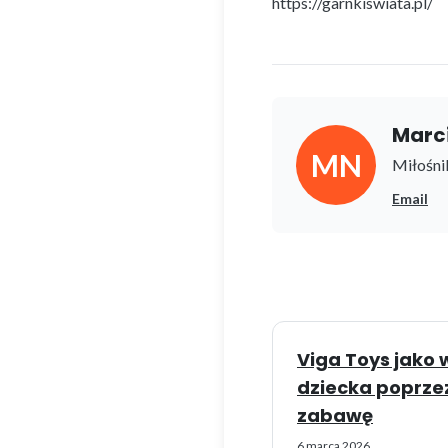
https://garnkiswiata.pl/
Marc
MN
Miłośnik
Email
Viga Toys jako 
dziecka poprze
zabawę
6 marca 2026