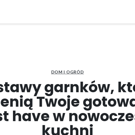
DOM I OGRÓD
stawy garnków, kt
enią Twoje gotowa
t have w nowocze
kuchni