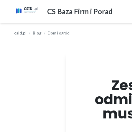
CS Baza Firm i Porad
csid.pl
Blog
Dom i ogród
Ze
odmi
mus