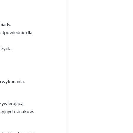
biady.
odpowiednie dla
życia.
em wykonania:
zywierającą.
dycyjnych smaków.