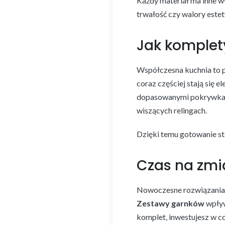
Każdy materiał ma inne wł
trwałość czy walory estet
Jak komplet
Współczesna kuchnia to p
coraz częściej stają się
dopasowanymi pokrywkami 
wiszących relingach.
Dzięki temu gotowanie staj
Czas na zmi
Nowoczesne rozwiązania t
Zestawy garnków
wpływ
komplet, inwestujesz w c