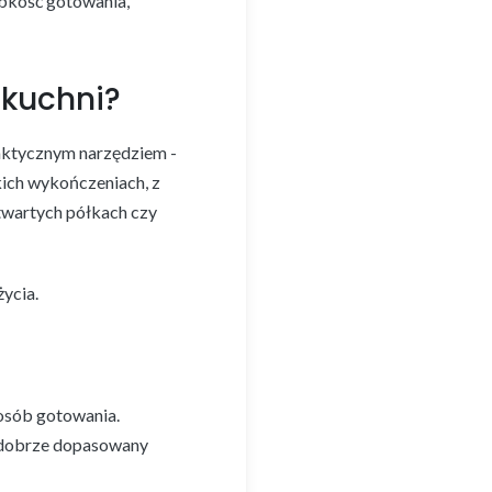
ybkość gotowania,
 kuchni?
raktycznym narzędziem -
kich wykończeniach, z
twartych półkach czy
życia.
posób gotowania.
c dobrze dopasowany