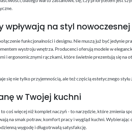
aściwości, dlatego warto zastanowić się, czy priorytetem jest sz
yczne.
y wpływają na styl nowoczesnej
ołączenie funkcjonalności i designu. Nie muszą już być jedynie p
 elementem wystroju wnętrza. Producenci oferują modele w eleganc
i ergonomicznymi rączkami, które świetnie prezentują się na o
e się nie tylko przyjemnością, ale też częścią estetycznego stylu 
anę w Twojej kuchni
o coś więcej niż komplet naczyń - to narzędzie, które zmienia s
ają na smak potraw, komfort pracy i wygląd kuchni. Wybierają
odzienną wygodę i długotrwałą satysfakcję.