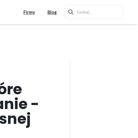
Firmy
Blog
óre
nie -
snej