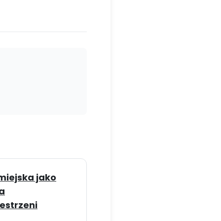
miejska jako
a
estrzeni