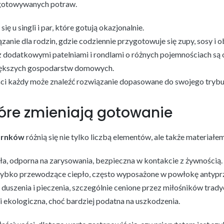
ygotowywanych potraw.
 u singli i par, które gotują okazjonalnie.
zanie dla rodzin, gdzie codziennie przygotowuje się zupy, sosy i o
dodatkowymi patelniami i rondlami o różnych pojemnościach są 
iększych gospodarstw domowych.
ści każdy może znaleźć rozwiązanie dopasowane do swojego trybu 
tóre zmieniają gotowanie
arnków
różnią się nie tylko liczbą elementów, ale także materiał
ała, odporna na zarysowania, bezpieczna w kontakcie z żywnością.
 szybko przewodzące ciepło, często wyposażone w powłokę antypr
 duszenia i pieczenia, szczególnie cenione przez miłośników tra
i ekologiczna, choć bardziej podatna na uszkodzenia.