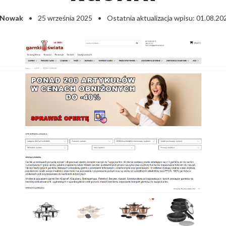
 Nowak
•
25 września 2025
•
Ostatnia aktualizacja wpisu: 01.08.20