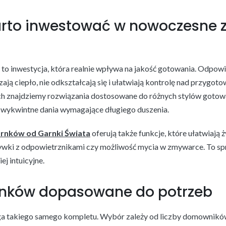
rto inwestować w nowoczesne 
to inwestycja, która realnie wpływa na jakość gotowania. Odpow
ją ciepło, nie odkształcają się i ułatwiają kontrolę nad przygo
 znajdziemy rozwiązania dostosowane do różnych stylów gotowan
 wykwintne dania wymagające długiego duszenia.
rnków od Garnki Świata
oferują także funkcje, które ułatwiają 
ywki z odpowietrznikami czy możliwość mycia w zmywarce. To spr
ej intuicyjne.
rnków dopasowane do potrzeb
a takiego samego kompletu. Wybór zależy od liczby domowników