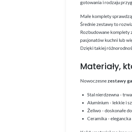
gotowania i rodzaju prz
Małe komplety sprawdzą się
Średnie zestawy to rozwią
Rozbudowane komplety z 
pasjonatów kuchni lub w
Dzięki takiej różnorodno
Materiały, k
Nowoczesne
zestawy g
Stal nierdzewna - trw
Aluminium - lekkie i
Żeliwo - doskonałe do
Ceramika - elegancka 