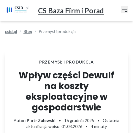
CS Baza Firm i Porad
csid.pl
Blog
Przemysł i produkcja
PRZEMYSŁ I PRODUKCJA
Wpływ części Dewulf
na koszty
eksploatacyjne w
gospodarstwie
Autor:
Piotr Zalewski
•
16 grudnia 2025
•
Ostatnia
aktualizacja wpisu: 01.08.2026
•
4 minuty