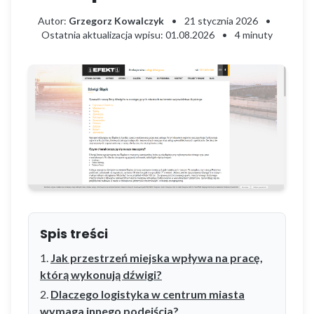
Autor:
Grzegorz Kowalczyk
•
21 stycznia 2026
•
Ostatnia aktualizacja wpisu: 01.08.2026
•
4 minuty
Spis treści
Jak przestrzeń miejska wpływa na pracę,
którą wykonują dźwigi?
Dlaczego logistyka w centrum miasta
wymaga innego podejścia?