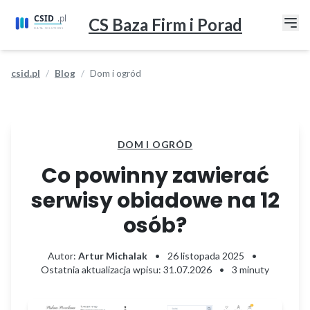
CS Baza Firm i Porad
csid.pl
Blog
Dom i ogród
DOM I OGRÓD
Co powinny zawierać
serwisy obiadowe na 12
osób?
Autor:
Artur Michalak
•
26 listopada 2025
•
Ostatnia aktualizacja wpisu: 31.07.2026
•
3 minuty