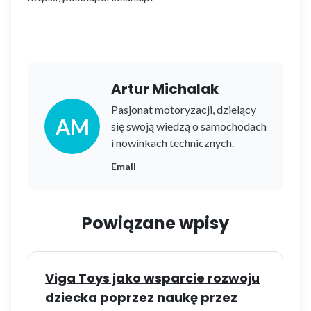
Artur Michalak
Pasjonat motoryzacji, dzielący
AM
się swoją wiedzą o samochodach
i nowinkach technicznych.
Email
Powiązane wpisy
Viga Toys jako wsparcie rozwoju
dziecka poprzez naukę przez